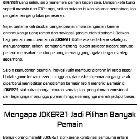
alternatif
yang selalu siap menemani pemain kapan saja. Dengan kata kunci
seperti maxwin dan RTP tinggi, setiap putaran bukan sekadar permainan, tapi
pengalaman yang bikin penasaran.
Sejak pertama kali dicoba, banyak pemain merasa nyaman karena
antarmukanya yang ramah dan navigasi yang mudah dipahami. Bahkan
bagi pemain baru, bermain di
JOKER21 slot
terasa sederhana sekaligus
menyenangkan. Istilah “gampang menang” bukan sekadar slogan; banyak
pemain merasakan sendiri peluang menang yang nyata dengan strategi
sederhana.
Selain kemudahan bermain, inovasi rutin membuat platform ini tetap segar.
Update game terbaru, event mingguan, dan sistem keamanan yang selalu
diperbarui menjadikan pengalaman bermain lebih menarik. Bermain di
JOKER21 slot
bukan hanya hiburan semata, tapi pengalaman emosional—
dari tegangnya menunggu putaran hingga senangnya meraih jackpot besar.
Mengapa JOKER21 Jadi Pilihan Banyak
Pemain
Banyak orang memilih
JOKER21
slot karena kombinasi sempurna antara