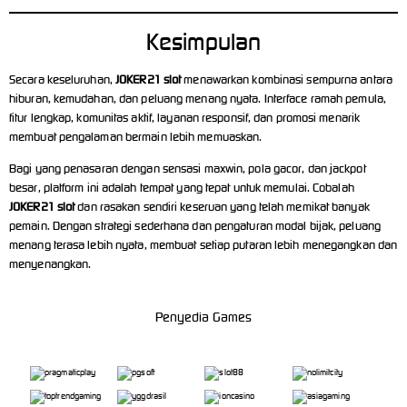
Kesimpulan
Secara keseluruhan,
JOKER21 slot
menawarkan kombinasi sempurna antara
hiburan, kemudahan, dan peluang menang nyata. Interface ramah pemula,
fitur lengkap, komunitas aktif, layanan responsif, dan promosi menarik
membuat pengalaman bermain lebih memuaskan.
Bagi yang penasaran dengan sensasi maxwin, pola gacor, dan jackpot
besar, platform ini adalah tempat yang tepat untuk memulai. Cobalah
JOKER21 slot
dan rasakan sendiri keseruan yang telah memikat banyak
pemain. Dengan strategi sederhana dan pengaturan modal bijak, peluang
menang terasa lebih nyata, membuat setiap putaran lebih menegangkan dan
menyenangkan.
Penyedia Games