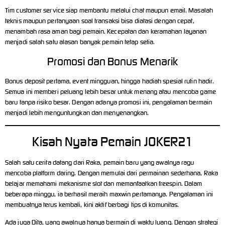
Tim customer service siap membantu melalui chat maupun email. Masalah
teknis maupun pertanyaan soal transaksi bisa diatasi dengan cepat,
menambah rasa aman bagi pemain. Kecepatan dan keramahan layanan
menjadi salah satu alasan banyak pemain tetap setia.
Promosi dan Bonus Menarik
Bonus deposit pertama, event mingguan, hingga hadiah spesial rutin hadir.
Semua ini memberi peluang lebih besar untuk menang atau mencoba game
baru tanpa risiko besar. Dengan adanya promosi ini, pengalaman bermain
menjadi lebih menguntungkan dan menyenangkan.
Kisah Nyata Pemain JOKER21
Salah satu cerita datang dari Raka, pemain baru yang awalnya ragu
mencoba platform daring. Dengan memulai dari permainan sederhana, Raka
belajar memahami mekanisme slot dan memanfaatkan freespin. Dalam
beberapa minggu, ia berhasil meraih maxwin pertamanya. Pengalaman ini
membuatnya terus kembali, kini aktif berbagi tips di komunitas.
Ada juga Dita, yang awalnya hanya bermain di waktu luang. Dengan strategi