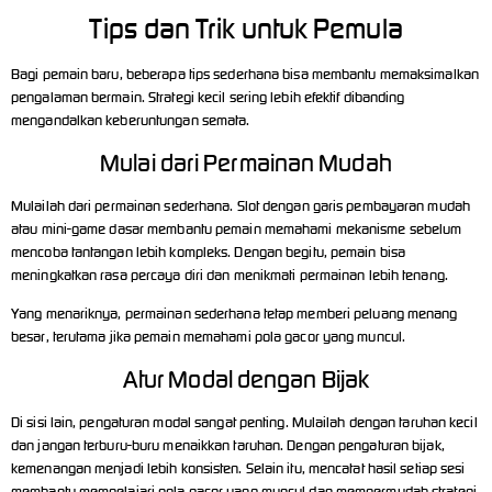
Tips dan Trik untuk Pemula
Bagi pemain baru, beberapa tips sederhana bisa membantu memaksimalkan
pengalaman bermain. Strategi kecil sering lebih efektif dibanding
mengandalkan keberuntungan semata.
Mulai dari Permainan Mudah
Mulailah dari permainan sederhana. Slot dengan garis pembayaran mudah
atau mini-game dasar membantu pemain memahami mekanisme sebelum
mencoba tantangan lebih kompleks. Dengan begitu, pemain bisa
meningkatkan rasa percaya diri dan menikmati permainan lebih tenang.
Yang menariknya, permainan sederhana tetap memberi peluang menang
besar, terutama jika pemain memahami pola gacor yang muncul.
Atur Modal dengan Bijak
Di sisi lain, pengaturan modal sangat penting. Mulailah dengan taruhan kecil
dan jangan terburu-buru menaikkan taruhan. Dengan pengaturan bijak,
kemenangan menjadi lebih konsisten. Selain itu, mencatat hasil setiap sesi
membantu mempelajari pola gacor yang muncul dan mempermudah strategi