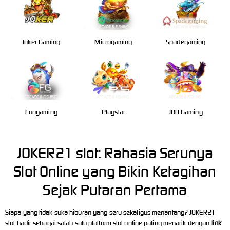
Joker Gaming
Microgaming
Spadegaming
Fungaming
Playstar
JDB Gaming
JOKER21 slot: Rahasia Serunya
Slot Online yang Bikin Ketagihan
Sejak Putaran Pertama
Siapa yang tidak suka hiburan yang seru sekaligus menantang?
JOKER21
slot
hadir sebagai salah satu platform slot online paling menarik dengan
link